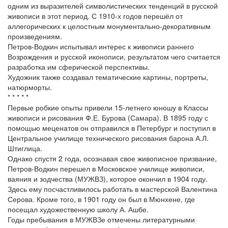
одним из выразителей символистических тенденций в русской
живописи в этот период. С 1910-х годов перешёл от
аллегорических к целостным монументально-декоративным
произведениям.
Петров-Водкин испытывал интерес к живописи раннего
Возрождения и русской иконописи, результатом чего считается
разработка им сферической перспективы.
Художник также создавал тематические картины, портреты,
натюрморты.
* * * * *
Первые робкие опыты привели 15-летнего юношу в Классы
живописи и рисования Ф.Е. Бурова (Самара). В 1895 году с
помощью меценатов он отправился в Петербург и поступил в
Центральное училище технического рисования барона А.Л.
Штиглица.
Однако спустя 2 года, осознавая свое живописное призвание,
Петров-Водкин перешел в Московское училище живописи,
ваяния и зодчества (МУЖВЗ), которое окончил в 1904 году.
Здесь ему посчастливилось работать в мастерской Валентина
Серова. Кроме того, в 1901 году он был в Мюнхене, где
посещал художественную школу А. Ашбе.
Годы пребывания в МУЖВЗе отмечены литературными