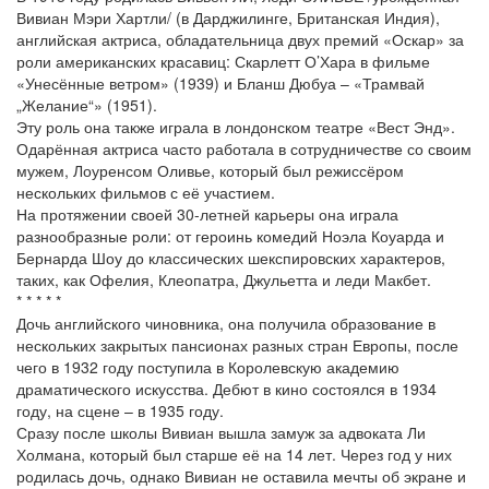
Вивиан Мэри Хартли/ (в Дарджилинге, Британская Индия),
английская актриса, обладательница двух премий «Оскар» за
роли американских красавиц: Скарлетт О’Хара в фильме
«Унесённые ветром» (1939) и Бланш Дюбуа – «Трамвай
„Желание“» (1951).
Эту роль она также играла в лондонском театре «Вест Энд».
Одарённая актриса часто работала в сотрудничестве со своим
мужем, Лоуренсом Оливье, который был режиссёром
нескольких фильмов с её участием.
На протяжении своей 30-летней карьеры она играла
разнообразные роли: от героинь комедий Ноэла Коуарда и
Бернарда Шоу до классических шекспировских характеров,
таких, как Офелия, Клеопатра, Джульетта и леди Макбет.
* * * * *
Дочь английского чиновника, она получила образование в
нескольких закрытых пансионах разных стран Европы, после
чего в 1932 году поступила в Королевскую академию
драматического искусства. Дебют в кино состоялся в 1934
году, на сцене – в 1935 году.
Сразу после школы Вивиан вышла замуж за адвоката Ли
Холмана, который был старше её на 14 лет. Через год у них
родилась дочь, однако Вивиан не оставила мечты об экране и