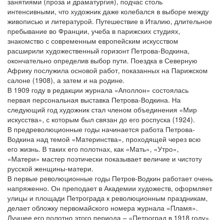
занятиями (проза и драматургия), подчас столь
интенсивными, что художник даже колебался в выборе между
живописью и литературой. Путешествие в Италию, длительное
пребывание во Франции, учеба в парижских студиях,
знакомство с современным европейским искусством
расширили художественный горизонт Петрова-Водкина,
окончательно определив выбор пути. Поездка в Северную
Африку послужила основой работ, показанных на Парижском
салоне (1908), а затем и на родине.
В 1909 году в редакции журнала «Аполлон» состоялась
первая персональная выставка Петрова-Водкина. На
следующий год художник стал членом объединения «Мир
искусства», с которым был связан до его роспуска (1924).
В предреволюционные годы начинается работа Петрова-
Водкина над темой «Материнства», проходящей через всю
его жизнь. В таких его полотнах, как «Мать», «Утро»,
«Матери» мастер поэтически показывает величие и чистоту
русской женщины-матери.
В первые революционные годы Петров-Водкин работает очень
напряженно. Он преподает в Академии художеств, оформляет
улицы и площади Петрограда к революционным праздникам,
делает обложку первомайского номера журнала «Пламя».
Лучшее его полотно этого периода – «Петроград в 1918 году».