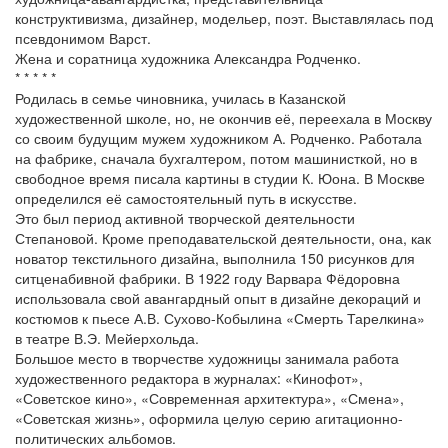
конструктивизма, дизайнер, модельер, поэт. Выставлялась под
псевдонимом Варст.
Жена и соратница художника Александра Родченко.
* * * * *
Родилась в семье чиновника, училась в Казанской
художественной школе, но, не окончив её, переехала в Москву
со своим будущим мужем художником А. Родченко. Работала
на фабрике, сначала бухгалтером, потом машинисткой, но в
свободное время писала картины в студии К. Юона. В Москве
определился её самостоятельный путь в искусстве.
Это был период активной творческой деятельности
Степановой. Кроме преподавательской деятельности, она, как
новатор текстильного дизайна, выполнила 150 рисунков для
ситценабивной фабрики. В 1922 году Варвара Фёдоровна
использовала свой авангардный опыт в дизайне декораций и
костюмов к пьесе А.В. Сухово-Кобылина «Смерть Тарелкина»
в театре В.Э. Мейерхольда.
Большое место в творчестве художницы занимала работа
художественного редактора в журналах: «Кинофот»,
«Советское кино», «Современная архитектура», «Смена»,
«Советская жизнь», оформила целую серию агитационно-
политических альбомов.