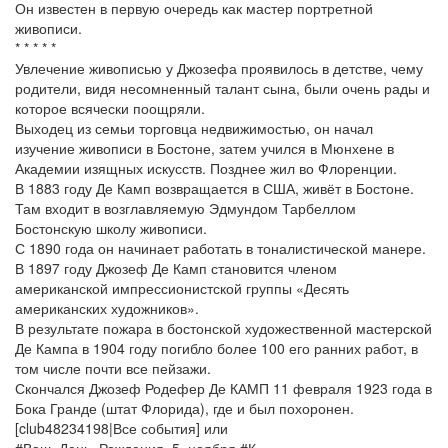
Он известен в первую очередь как мастер портретной
живописи.
* * * * *
Увлечение живописью у Джозефа проявилось в детстве, чему
родители, видя несомненный талант сына, были очень рады и
которое всячески поощряли.
Выходец из семьи торговца недвижимостью, он начал
изучение живописи в Бостоне, затем учился в Мюнхене в
Академии изящных искусств. Позднее жил во Флоренции.
В 1883 году Де Камп возвращается в США, живёт в Бостоне.
Там входит в возглавляемую Эдмундом Тарбеллом
Бостонскую школу живописи.
С 1890 года он начинает работать в тоналистической манере.
В 1897 году Джозеф Де Камп становится членом
американской импрессионистской группы «Десять
американских художников».
В результате пожара в бостонской художественной мастерской
Де Кампа в 1904 году погибло более 100 его ранних работ, в
том числе почти все пейзажи.
Скончался Джозеф Родефер Де КАМП 11 февраля 1923 года в
Бока Гранде (штат Флорида), где и был похоронен.
[club48234198|Все события] или