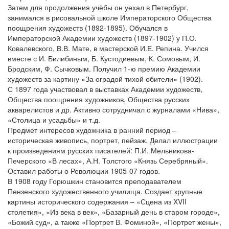
Затем для продолжения учёбы он уехал в Петербург,
занимался в рисовальной школе Императорского Общества
поощрения художеств (1892-1895). Обучался в
Императорской Академии художеств (1897-1902) у П.О.
Ковалевского, В.В. Мате, в мастерской И.Е. Репина. Учился
вместе с И. Билибиным, Б. Кустодиевым, К. Сомовым, И.
Бродским, Ф. Сычковым. Получил 1-ю премию Академии
художеств за картину «За оградой тихой обители» (1902).
С 1897 года участвовал в выставках Академии художеств,
Общества поощрения художников, Общества русских
акварелистов и др. Активно сотрудничал с журналами «Нива»,
«Столица и усадьбы» и т.д.
Предмет интересов художника в ранний период –
историческая живопись, портрет, пейзаж. Делал иллюстрации
к произведениям русских писателей: П.И. Мельникова-
Печерского «В лесах», А.Н. Толстого «Князь Серебряный».
Оставил работы о Революции 1905-07 годов.
В 1908 году Горюшкин становится преподавателем
Пензенского художественного училища. Создает крупные
картины исторического содержания – «Сцена из XVII
столетия», «Из века в век», «Базарный день в старом городе»,
«Божий суд», а также «Портрет В. Фоминой», «Портрет жены»,