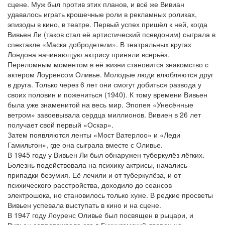
сцене. Муж был против этих планов, и всё же Вивиан
удавалось играть крошечные роли в рекламных роликах,
эпизоды в кино, в театре. Первый успех пришёл к ней, когда
Вивьен Ли (таков стал её артистический псевдоним) сыграла в
спектакле «Маска добродетели». В театральных кругах
Лондона начинающую актрису приняли всерьёз.
Переломным моментом в её жизни становится знакомство с
актером Лоуренсом Оливье. Молодые люди влюбляются друг
в друга. Только через 6 лет они смогут добиться развода у
своих половин и пожениться (1940). К тому времени Вивьен
была уже знаменитой на весь мир. Эпопея «Унесённые
ветром» завоевывала сердца миллионов. Вивиен в 26 лет
получает свой первый «Оскар».
Затем появляются ленты «Мост Ватерлоо» и «Леди
Гамильтон», где она сыграла вместе с Оливье.
В 1945 году у Вивьен Ли был обнаружен туберкулёз лёгких.
Болезнь подействовала на психику актрисы, начались
припадки безумия. Её лечили и от туберкулёза, и от
психического расстройства, доходило до сеансов
электрошока, но становилось только хуже. В редкие просветы
Вивьен успевала выступать в кино и на сцене.
В 1947 году Лоуренс Оливье был посвящен в рыцари, и