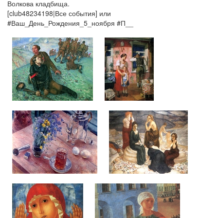
Волкова кладбища.
[club48234198|Все события] или
#Ваш_День_Рождения_5_ноября #П__