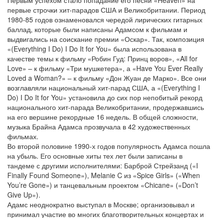
Первым успехом стало попадание его песни «Heaven» на
первые строчки хит-парадов США и Великобритании. Период
1980-85 годов ознаменовался чередой лирических гитарных
баллад, которые были написаны Адамсом к фильмам и
выдвигались на соискание премии «Оскар». Так, композиция
«(Everything I Do) I Do It for You» была использована в
качестве темы к фильму «Робин Гуд: Принц воров», «All for
Love» – к фильму «Три мушкетера», а «Have You Ever Really
Loved a Woman?» – к фильму «Дон Жуан де Марко». Все они
возглавляли национальный хит-парад США, а «(Everything I
Do) I Do It for You» установила до сих пор непобитый рекорд
национального хит-парада Великобритании, продержавшись
на его вершине рекордные 16 недель. В общей сложности,
музыка Брайна Адамса прозвучала в 42 художественных
фильмах.
Во второй половине 1990-х годов популярность Адамса пошла
на убыль. Его основные хиты тех лет были записаны в
тандеме с другими исполнителями: Барброй Стрейзанд («I
Finally Found Someone»), Melanie C из «Spice Girls» («When
You’re Gone») и танцевальным проектом «Chicane» («Don’t
Give Up»).
Адамс неоднократно выступал в Москве; организовывал и
принимал участие во многих благотворительных концертах и