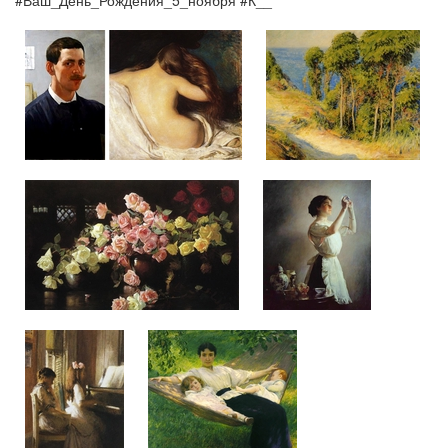
#Ваш_День_Рождения_5_ноября #К__