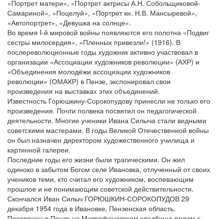
«Портрет матери», «Портрет актрисы А.Н. Собольщиковой-
Самариной», «Поцелуй», «Портрет кн. Н.В. Мансыревой»,
«Автопортрет», «Девушка на солнце».
Во время I-й мировой войны появляются его полотна «Подвиг
сестры милосердия», «Пленных привезли!» (1916). В
послереволюционные годы художник активно участвовал в
организации «Ассоциации художников революции» (АХР) и
«Объединения молодёжи ассоциации художников
революции» (ОМАХР) в Пензе, экспонировал свои
произведения на выставках этих объединений.
Известность Горюшкину-Сорокопудову принесли не только его
произведения. Почти полвека посвятил он педагогической
деятельности. Многие ученики Ивана Силыча стали видными
советскими мастерами. В годы Великой Отечественной войны
он был назначен директором художественного училища и
картинной галереи.
Последние годы его жизни были трагическими. Он жил
одиноко в забытом Богом селе Ивановка, отлученный от своих
учеников теми, кто считал его художником, воспевающим
прошлое и не понимающим советской действительности.
Скончался Иван Силыч ГОРЮШКИН-СОРОКОПУДОВ 29
декабря 1954 года в Ивановке, Пензенская область.
Похоронен в Пензе на Митрофановском кладбище рядом с