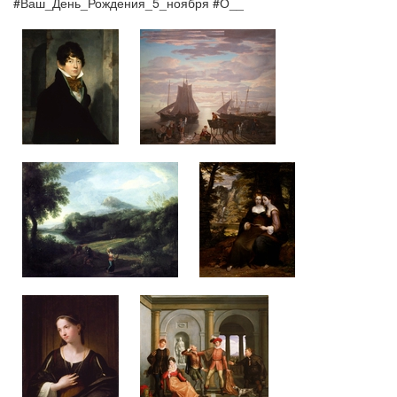
#Ваш_День_Рождения_5_ноября #О__