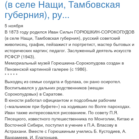
(в селе Нащи, Тамбовская
губерния), ру...
5 ноября
В 1873 году родился Иван Силыч ГОРЮШКИН-СОРОКОПУДОВ
(в селе Нащи, Тамбовская губерния), русский советский
живописец, график, пейзажист и портретист, мастер бытовых и
исторических картин; педагог. Заслуженный деятель искусств
РСФСР (1943).
Мемориальный музей Горюшкина-Сорокопудова создан в
Пензенской картинной галерее (с 1986).
* * * * *
Выходец из семьи солдата и бурлака, он рано осиротел.
Воспитывался у дальних родственников (мещан
Сорокопудовых) в Саратове.
В юности работал официантом и подсобным рабочим
(«мальчиком при буфете») на ходивших по Волге пароходах.
Иван также интересовался рисованием. По совету П.Я.
Пясецкого, известного путешественника по Монголии, Китаю и
Восточной Сибири, поступил в учение к П.А. Власову в
Астрахани. Вместе с Горюшкиным учились Б. Кустодиев, А.
Вахрамеев, И. Елатонцев.