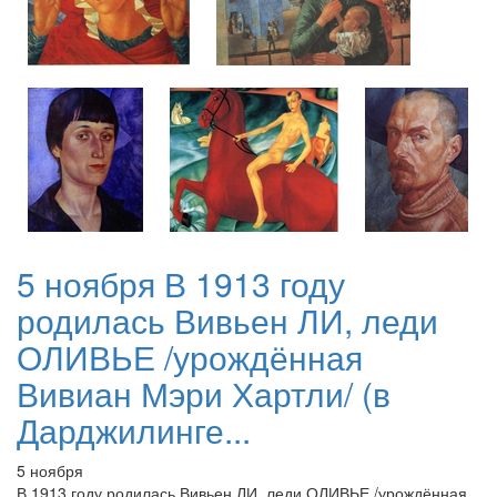
5 ноября В 1913 году
родилась Вивьен ЛИ, леди
ОЛИВЬЕ /урождённая
Вивиан Мэри Хартли/ (в
Дарджилинге...
5 ноября
В 1913 году родилась Вивьен ЛИ, леди ОЛИВЬЕ /урождённая