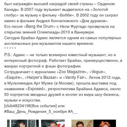
был награждён высшей наградой своей страны – Орденом
Канады. В 2007 году музыкант выдвигался на «Золотой
глобус» за музыку к фильму «Бобби». В 2002 году он сыграл
камео в фильме Андрея Кончаловского «Дом дураков».
Его песня «Bang the Drum» с Нели Фуртадо прозвучала на
открытии зимней Олимпиады-2010 в Ванкувере.
Сегодня Брайан Адамс является одним из самых популярных
англоязычных рок-музыкантов нашего времени.
* * * * *
P.S.: Адамс – не только всемирно известный музыкант, но и
интересный фотограф. Работает Брайан, преимущественно, в
жанрах портретной и фэшн фотографии.
Сотрудничает с журналами «Zoo Magazine», «Vogue»,
«Esquire», «Harper's Bazaar» и «Vanity Fair». Летом 2012 года,
в Мультимедиа Арт Музее (в Москве), прошла выставка под
названием «Exposed», ретроспектива Брайана Адамса, около
50 портретов звездных друзей и коллег из мира шоу-бизнеса,
музыки и искусства.
[club48234198|Все события] или
#Ваш_День_Рождения_5_ноября #А__