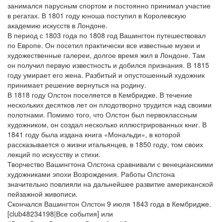
занимался парусным спортом и постоянно принимал участие
в регатах. В 1801 году юноша поступил в Королевскую
академию искусств в Лондоне.
В период с 1803 года по 1808 год Вашингтон путешествовал
по Европе. Он посетил практически все известные музеи и
художественные галереи, долгое время жил в Лондоне. Там
он получил первую известность и добился признания. В 1815
году умирает его жена. Разбитый и опустошенный художник
принимает решение вернуться на родину.
В 1818 году Олстон поселяется в Кембридже. В течение
нескольких десятков лет он плодотворно трудится над своими
полотнами. Помимо того, что Олстон был первоклассным
художником, он создал несколько иллюстрированных книг. В
1841 году была издана книга «Мональди», в которой
рассказывается о жизни итальянцев, в 1850 году, том своих
лекций по искусству и стихи.
Творчество Вашингтона Олстона сравнивали с венецианскими
художниками эпохи Возрождения. Работы Олстона
значительно повлияли на дальнейшее развитие американской
пейзажной живописи.
Скончался Вашингтон Олстон 9 июля 1843 года в Кембридже.
[club48234198|Все события] или