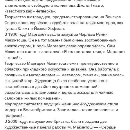
влиятельного свободного коллектива Школы Глазго,
известного как «Четверка».
Творчество шотландцев, продемонстрированное на Венском
Сецессионе, серьёзно воздействовало на таких мастеров, как
Густав Климт и Йозеф Хофман.
В 1900 году Маргарет вышла замуж за Чарльза Ренни
Макинтоша. Он на тот момент был очень востребованным
архитектором, и роль Маргарет легко определилась. Сам
Макинтош как-то высказался: «Я только талантлив, а Маргарет
– гений».
Творчество Маргарет Макинтош лежит преимущественно в
областях прикладного искусства и дизайна. Она работала с
различными материалами — металлом, тканями, занималась
вышивкой и пр. Художница была особенно успешна и
востребована в дизайне внутренних помещений:
разрабатывала планировки и делала эскизы для чайных
салонов и жилых помещений.
Маргарет считается ведущей женщиной-художником стиля
модерн в Великобритании. Занималась также живописью и
графикой.
В 2008 году, на аукционе Кристис, были проданы две
художественные панели работы М. Макинтош — «Сердце