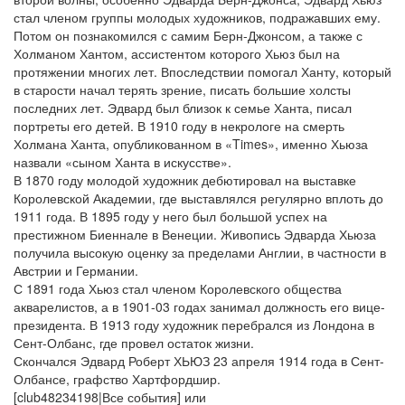
стал членом группы молодых художников, подражавших ему.
Потом он познакомился с самим Берн-Джонсом, а также с
Холманом Хантом, ассистентом которого Хьюз был на
протяжении многих лет. Впоследствии помогал Ханту, который
в старости начал терять зрение, писать большие холсты
последних лет. Эдвард был близок к семье Ханта, писал
портреты его детей. В 1910 году в некрологе на смерть
Холмана Ханта, опубликованном в «Times», именно Хьюза
назвали «сыном Ханта в искусстве».
В 1870 году молодой художник дебютировал на выставке
Королевской Академии, где выставлялся регулярно вплоть до
1911 года. В 1895 году у него был большой успех на
престижном Биеннале в Венеции. Живопись Эдварда Хьюза
получила высокую оценку за пределами Англии, в частности в
Австрии и Германии.
С 1891 года Хьюз стал членом Королевского общества
акварелистов, а в 1901-03 годах занимал должность его вице-
президента. В 1913 году художник перебрался из Лондона в
Сент-Олбанс, где провел остаток жизни.
Скончался Эдвард Роберт ХЬЮЗ 23 апреля 1914 года в Сент-
Олбансе, графство Хартфордшир.
[club48234198|Все события] или