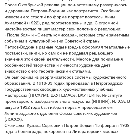
После Октябрьской революции по-настоящему развернулось
и дарование Петрова-Водкина как портретиста. Особенно
известен его строгий по форме портрет поэтессы Анны
Ахматовой (1922), ряд портретов жены и др. С огромной
настойчивостью пишет мастер свои полотна о революции:
«После боя» и «Смерть комиссара», которые стали заметным
событием в культурной жизни Советской страны.
Петров-Водкин в разные годы изредка оформлял театральные
постановки, книги, но сам он не придавал решающего
значения этой своей деятельности. Многое для понимания
особенностей творчества и личности художника дает
знакомство с его теоретическими статьями.
Он был одним из реорганизаторов системы художественного
образования. В 1918-33 годах преподавал в Петроградских
Государственных свободных художественных учебных
мастерских (ПГСХУМ), ВХУТЕМАСе, ВХУТЕИНе, Институте
пролетарского изобразительного искусства (ИНПИИ), ИЖСА. В
августе 1932 года был избран первым председателем
Ленинградского отделения Союза советских художников
(ЛОССХ).
Скончался Кузьма Сергеевич Петров-Водкин 15 февраля 1939
года в Ленинграде, похоронен на Литераторских мостках