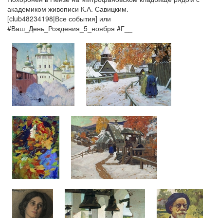
академиком живописи К.А. Савицким.
[club48234198|Все события] или
#Ваш_День_Рождения_5_ноября #Г__